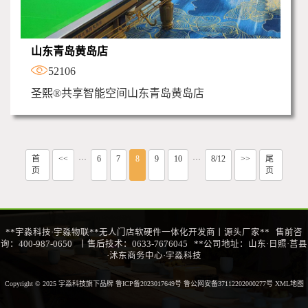
山东青岛黄岛店
52106
圣熙®共享智能空间山东青岛黄岛店
首
<<
6
7
8
9
10
8/12
>>
尾
···
···
页
页
**宇淼科技·宇淼物联**无人门店软硬件一体化开发商丨源头厂家** 售前咨
询：400-987-0650 丨售后技术：0633-7676045 **公司地址：山东·日照·莒县
·沭东商务中心·宇淼科技
Copyright © 2025 宇淼科技旗下品牌
鲁ICP备2023017649号 鲁公网安备37112202000277号
XML地图