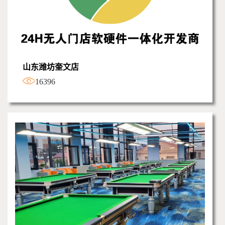
山东潍坊奎文店
16396