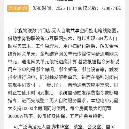
常见问题
发布时间：
2025-11-14
阅读总数：7238774次
宇淼
物联数字门店-无人自助
共享
空间控电箱线路图，
借助
宇淼
物联设备与互联网技术，可以实现24H无人自
助服务需求。工作原理为，用户扫码付款后，触发金融
结算网关单元，金融结算网关单元传输信号给通电网关
单元，通电网关单元依托边缘计算 基数根据指令分析说
用户下单的是哪个房间，哪个桌码，哪台设备等，触发
指令进行通电，同时触发解锁单元，进而在毫秒时间内
实现手机支付 → 一键开门 → 自动通电等应用需求，同
时正在使用时间到期后，
系统
自动触发续费指令或断电
指令，进而完成整个无人自助服务需求，本控电单元最
大支持10000个房间同时使用，每个房间最大可配置
30000W功率，设备终身质保，五年内免费换新。
可广泛满足无人自助
棋牌室
、
茶室
、
会议室
、
自习