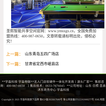
圣熙智能共享空间官网：www.ymsxgx.cn，全国免费加
盟热线：400-987-0650，文章转载请标明出处，侵权必
究！
上一篇：
山东青岛五四广场店
下一篇：
甘肃省定西市岷县店
**宇淼科技·宇淼物联**无人门店软硬件一体化开发商丨源头厂家** 售前咨
询：400-987-0650 丨售后技术：0633-7676045 **公司地址：山东·日照·莒县
·沭东商务中心·宇淼科技
Copyright © 2025 宇淼科技旗下品牌
鲁ICP备2023017649号 鲁公网安备37112202000277号
XML地图