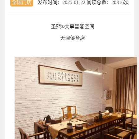
全国门店
发布时间：
2025-01-22
阅读总数：20316次
圣熙®
共享
智能空间
天津侯台店