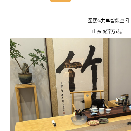
圣熙®
共享
智能空间
山东临沂万达店